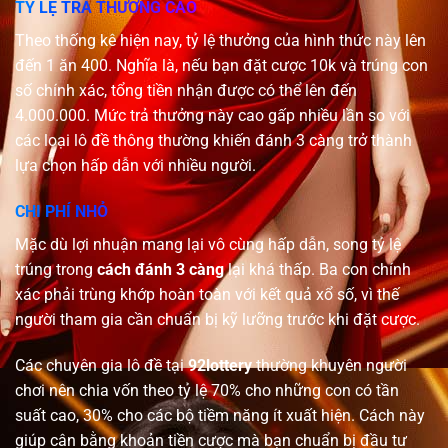
TỶ LỆ TRẢ THƯỞNG CAO
Theo thống kê hiện nay, tỷ lệ thưởng của hình thức này lên
đến 1 ăn 400. Nghĩa là, nếu bạn đặt cược 10k và trúng con
số chính xác, tổng tiền nhận được có thể lên đến
4.000.000. Mức trả thưởng này cao gấp nhiều lần so với
các loại lô đề thông thường khiến
đánh 3 càng trở thành
lựa chọn hấp dẫn với nhiều người.
CHI PHÍ NHỎ
Mặc dù lợi nhuận mang lại vô cùng hấp dẫn, song tỷ lệ
trúng trong
cách đánh 3 càng
lại khá thấp. Ba con chính
xác phải trùng khớp hoàn toàn với kết quả xổ số, vì thế
người tham gia cần chuẩn bị kỹ lưỡng trước khi đặt cược.
Các chuyên gia lô đề tại
92lottery
thường khuyên người
chơi nên chia vốn theo tỷ lệ 70% cho những con có tần
suất cao, 30% cho các bộ tiềm năng ít xuất hiện. Cách này
giúp cân bằng khoản tiền cược mà bạn chuẩn bị đầu tư