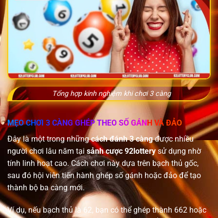
Tổng hợp kinh nghiệm khi chơi 3 càng
MẸO CHƠI 3 CÀNG GHÉP THEO SỐ GÁNH VÀ ĐẢO
Đây là một trong những
cách đánh 3 càng
được nhiều
người chơi lâu năm tại
sảnh cược 92lottery
sử dụng nhờ
tính linh hoạt cao. Cách chơi này dựa trên bạch thủ gốc,
sau đó hội viên tiến hành ghép số gánh hoặc đảo để tạo
thành bộ ba càng mới.
Ví dụ, nếu bạch thủ là 62, bạn có thể ghép thành 662 hoặc