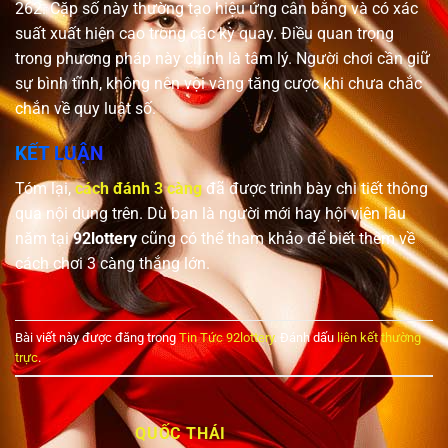
262. Cặp số này thường tạo hiệu ứng cân bằng và có xác
suất xuất hiện cao trong các kỳ quay. Điều quan trọng
trong phương pháp này chính là tâm lý. Người chơi cần giữ
sự bình tĩnh, không nên vội vàng tăng cược khi chưa chắc
chắn về quy luật số.
KẾT LUẬN
Tóm lại,
cách đánh 3 càng
đã được trình bày chi tiết thông
qua nội dung trên. Dù bạn là người mới hay hội viên lâu
năm tại
92lottery
cũng có thể tham khảo để biết thêm về
cách chơi 3 càng thắng lớn.
Bài viết này được đăng trong
Tin Tức 92lottery
. Đánh dấu
liên kết thường
trực
.
QUỐC THÁI