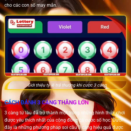
cho các con số may mắn.
Giới thiệu tỷ lệ trả thưởng khi cược 3 càng
CÁCH ĐÁNH 3 CÀNG THẮNG LỚN
3 càng từ lâu đã trở thành một trong những hình thức chơi
được yêu thích nhất của cộng đồng cá cược số học. Dưới
đây là những phương pháp soi cầu 3 càng hiệu quả được