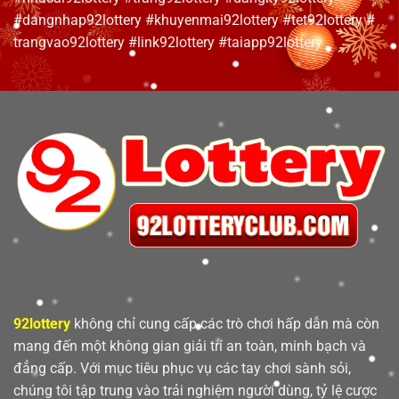
Z
#dangnhap92lottery #khuyenmai92lottery #tet92lottery #
trangvao92lottery #link92lottery #taiapp92lottery
92lottery
không chỉ cung cấp các trò chơi hấp dẫn mà còn
mang đến một không gian giải trí an toàn, minh bạch và
đẳng cấp. Với mục tiêu phục vụ các tay chơi sành sỏi,
chúng tôi tập trung vào trải nghiệm người dùng, tỷ lệ cược