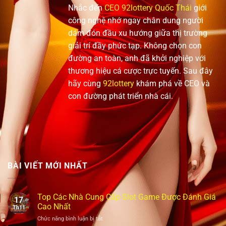
Nhắc đến
CEO 92lottery Quốc Thái
giới
công nghệ nhớ ngay chân dung người
dám đón đầu xu hướng giữa thị trường
giải trí đầy phức tạp. Không chọn con
đường an toàn, anh đã khởi nghiệp với
thương hiệu cá cược trực tuyến. Sau đây
hãy cùng
92lottery
khám phá về CEO và
con đường phát triển nhà cái.
BÀI VIẾT MỚI NHẤT
Top Các Nhà Cung Cấp Slot Game Được Đánh Giá
17
Cao Nhất
Th11
ở
Chức năng bình luận bị tắt