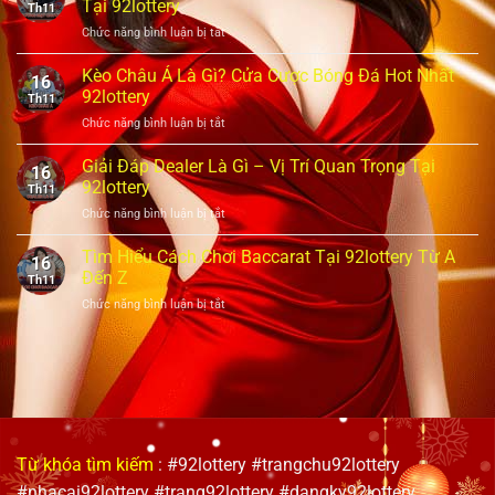
Soi
Tại 92lottery
Th11
Hũ
Cầu
ở
Chức năng bình luận bị tắt
Rút
Cực
Siêu
Tiền
Dễ
Phẩm
Kèo Châu Á Là Gì? Cửa Cược Bóng Đá Hot Nhất
Mặt
Từ
16
Đường
Giá
92lottery
Cao
Th11
Mạt
Trị
Thủ
ở
Chức năng bình luận bị tắt
Chược
Khủng
Hàng
Kèo
–
Tại
Đầu
Châu
Giải Đáp Dealer Là Gì – Vị Trí Quan Trọng Tại
Game
92lottery
16
Á
Hút
92lottery
Th11
Là
Khách
ở
Chức năng bình luận bị tắt
Gì?
Tại
Giải
Cửa
92lottery
Đáp
Tìm Hiểu Cách Chơi Baccarat Tại 92lottery Từ A
Cược
16
Dealer
Bóng
Đến Z
Th11
Là
Đá
ở
Chức năng bình luận bị tắt
Gì
Hot
Tìm
–
Nhất
Hiểu
Vị
92lottery
Cách
Trí
Chơi
Quan
Baccarat
Trọng
Tại
Tại
92lottery
92lottery
Từ
Từ khóa tìm kiếm
: #92lottery #trangchu92lottery
A
#nhacai92lottery #trang92lottery #dangky92lottery
Đến