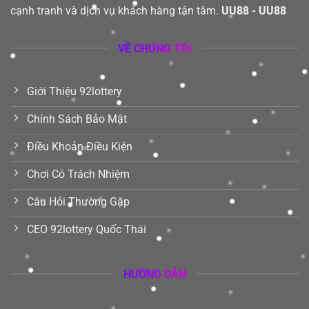
cạnh tranh và dịch vụ khách hàng tận tâm.
UU88
-
UU88
VỀ CHÚNG TÔI
Giới Thiệu 92lottery
Chính Sách Bảo Mật
Điều Khoản Điều Kiện
Chơi Có Trách Nhiệm
Câu Hỏi Thường Gặp
CEO 92lottery Quốc Thái
HƯỚNG DẪN