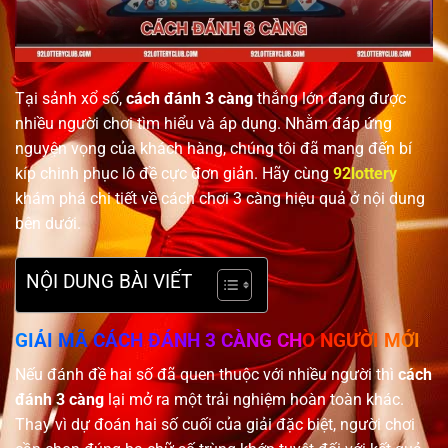
Tại sảnh xổ số,
cách đánh 3 càng
thắng lớn đang được
nhiều người chơi tìm hiểu và áp dụng. Nhằm đáp ứng
nguyện vọng của khách hàng, chúng tôi đã mang đến bí
kíp chinh phục lô đề cực đơn giản. Hãy cùng
92lottery
khám phá chi tiết về cách chơi 3 càng hiệu quả ở nội dung
bên dưới.
NỘI DUNG BÀI VIẾT
GIẢI MÃ CÁCH ĐÁNH 3 CÀNG CHO NGƯỜI MỚI
Nếu đánh đề hai số đã quen thuộc với nhiều người thì
cách
đánh 3 càng
lại mở ra một trải nghiệm hoàn toàn khác.
Thay vì dự đoán hai số cuối của giải đặc biệt, người chơi