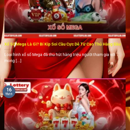
Xổ Số Mega Là Gì? Bí Kíp Soi Cầu Cực Dễ Từ Cao Thủ Hàng Đầu
Loại hình xổ số Mega đã thu hút hàng triệu người tham gia với
mong [...]
16
Th11