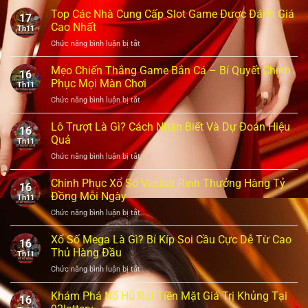
Top Các Nhà Cung Cấp Slot Game Được Đánh Giá
17
Cao Nhất
Th11
ở
Chức năng bình luận bị tắt
Top
Các
Mẹo Chiến Thắng Game Bắn Cá – Bí Quyết Chinh
16
Nhà
Phục Mọi Màn Chơi
Th11
Cung
ở
Chức năng bình luận bị tắt
Cấp
Mẹo
Slot
Chiến
Lô Trượt Là Gì? Cách Nhận Biết Và Dự Đoán Hiệu
Game
16
Thắng
Được
Quả
Th11
Game
Đánh
ở
Chức năng bình luận bị tắt
Bắn
Giá
Lô
Cá
Cao
Trượt
Chinh Phục Xổ Số Vietlott Rinh Thưởng Hàng Tỷ
–
Nhất
16
Là
Bí
Đồng Mỗi Ngày
Th11
Gì?
Quyết
ở
Chức năng bình luận bị tắt
Cách
Chinh
Chinh
Nhận
Phục
Phục
Xổ Số Mega Là Gì? Bí Kíp Soi Cầu Cực Dễ Từ Cao
Biết
Mọi
16
Xổ
Và
Thủ Hàng Đầu
Màn
Th11
Số
Dự
Chơi
ở
Chức năng bình luận bị tắt
Vietlott
Đoán
Xổ
Rinh
Hiệu
Số
Khám Phá Nổ Hũ Rút Tiền Mặt Giá Trị Khủng Tại
Thưởng
Quả
16
Mega
Hàng