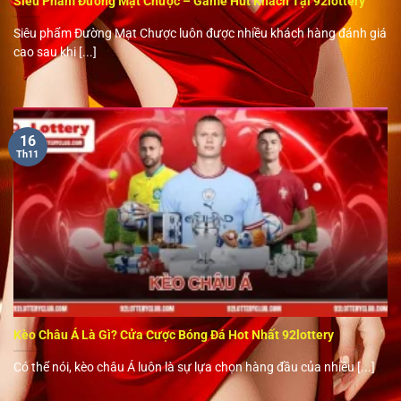
Siêu Phẩm Đường Mạt Chược – Game Hút Khách Tại 92lottery
Siêu phẩm Đường Mạt Chược luôn được nhiều khách hàng đánh giá
cao sau khi [...]
16
Th11
Kèo Châu Á Là Gì? Cửa Cược Bóng Đá Hot Nhất 92lottery
Có thể nói, kèo châu Á luôn là sự lựa chọn hàng đầu của nhiều [...]