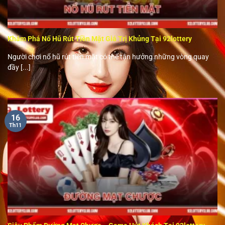
Khám Phá Nổ Hũ Rút Tiền Mặt Giá Trị Khủng Tại 92lottery
Người chơi nổ hũ rút tiền mặt có thể tận hưởng những vòng quay
đầy [...]
16
Th11