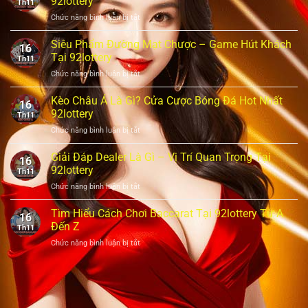
92lottery
Th11
Là
Tỷ
ở
Chức năng bình luận bị tắt
Gì?
Đồng
Khám
Bí
Mỗi
Phá
Siêu Phẩm Đường Mạt Chược – Game Hút Khách
Kíp
Ngày
16
Nổ
Soi
Tại 92lottery
Th11
Hũ
Cầu
ở
Chức năng bình luận bị tắt
Rút
Cực
Siêu
Tiền
Dễ
Phẩm
Kèo Châu Á Là Gì? Cửa Cược Bóng Đá Hot Nhất
Mặt
Từ
16
Đường
Giá
92lottery
Cao
Th11
Mạt
Trị
Thủ
ở
Chức năng bình luận bị tắt
Chược
Khủng
Hàng
Kèo
–
Tại
Đầu
Châu
Giải Đáp Dealer Là Gì – Vị Trí Quan Trọng Tại
Game
92lottery
16
Á
Hút
92lottery
Th11
Là
Khách
ở
Chức năng bình luận bị tắt
Gì?
Tại
Giải
Cửa
92lottery
Đáp
Tìm Hiểu Cách Chơi Baccarat Tại 92lottery Từ A
Cược
16
Dealer
Bóng
Đến Z
Th11
Là
Đá
ở
Chức năng bình luận bị tắt
Gì
Hot
Tìm
–
Nhất
Hiểu
Vị
92lottery
Cách
Trí
Chơi
Quan
Baccarat
Trọng