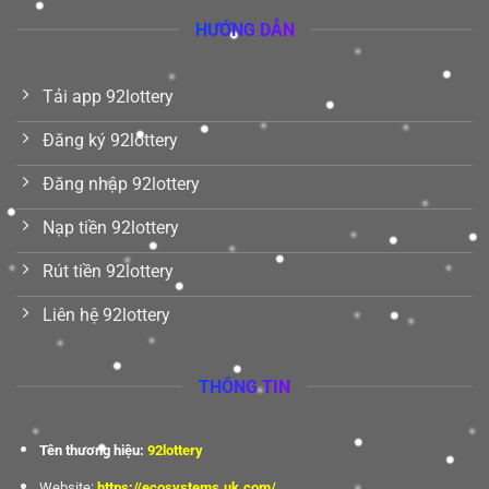
HƯỚNG DẪN
Tải app 92lottery
Đăng ký 92lottery
Đăng nhập 92lottery
Nạp tiền 92lottery
Rút tiền 92lottery
Liên hệ 92lottery
THÔNG TIN
Tên thương hiệu:
92lottery
Website:
https://ecosystems.uk.com/