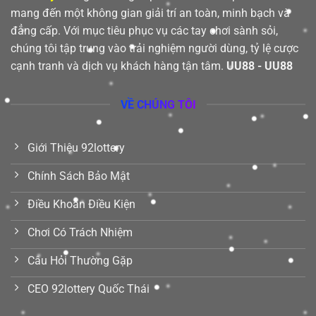
mang đến một không gian giải trí an toàn, minh bạch và
đẳng cấp. Với mục tiêu phục vụ các tay chơi sành sỏi,
chúng tôi tập trung vào trải nghiệm người dùng, tỷ lệ cược
cạnh tranh và dịch vụ khách hàng tận tâm.
UU88
-
UU88
VỀ CHÚNG TÔI
Giới Thiệu 92lottery
Chính Sách Bảo Mật
Điều Khoản Điều Kiện
Chơi Có Trách Nhiệm
Câu Hỏi Thường Gặp
CEO 92lottery Quốc Thái