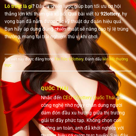
Lô trượt là gì
?
Đây là chiến lược giúp bạn tối ưu cơ hội
thắng lớn khi tham gia xổ số. Qua bài viết từ
92lottery
, hy
vọng bạn đã nắm được các kỹ thuật dự đoán hiệu quả.
Bạn hãy áp dụng đúng chiến thuật sẽ nâng cao tỷ lệ trúng
thưởng, mang lại trải nghiệm thú vị khi chơi.
Bài viết này được đăng trong
Tin Tức 92lottery
. Đánh dấu
liên kết thường
trực
.
QUỐC THÁI
Nhắc đến
CEO 92lottery Quốc Thái
giới
công nghệ nhớ ngay chân dung người
dám đón đầu xu hướng giữa thị trường
giải trí đầy phức tạp. Không chọn con
đường an toàn, anh đã khởi nghiệp với
thương hiệu cá cược trực tuyến. Sau đây