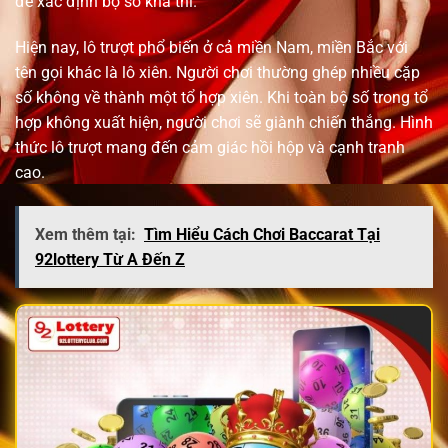
để xác định bộ số khả thi.
Hiện nay, lô trượt phổ biến ở cả miền Nam, miền Bắc với
tên gọi khác là lô xiên. Người chơi thường ghép nhiều cặp
số không về thành một tổ hợp xiên. Khi toàn bộ số trong tổ
hợp không xuất hiện, người chơi sẽ giành chiến thắng. Hình
thức lô trượt mang đến cảm giác hồi hộp và cạnh tranh
cao.
Xem thêm tại:
Tìm Hiểu Cách Chơi Baccarat Tại
92lottery Từ A Đến Z