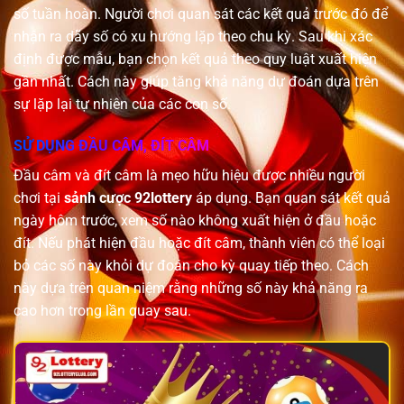
số tuần hoàn. Người chơi quan sát các kết quả trước đó để
nhận ra dãy số có xu hướng lặp theo chu kỳ. Sau khi xác
định được mẫu, bạn chọn kết quả theo quy luật xuất hiện
gần nhất. Cách này giúp tăng khả năng dự đoán dựa trên
sự lặp lại tự nhiên của các con số.
SỬ DỤNG ĐẦU CÂM, ĐÍT CÂM
Đầu câm và đít câm là mẹo hữu hiệu được nhiều người
chơi tại
sảnh cược 92lottery
áp dụng. Bạn quan sát kết quả
ngày hôm trước, xem số nào không xuất hiện ở đầu hoặc
đít. Nếu phát hiện đầu hoặc đít câm, thành viên có thể loại
bỏ các số này khỏi dự đoán cho kỳ quay tiếp theo. Cách
này dựa trên quan niệm rằng những số này khả năng ra
cao hơn trong lần quay sau.