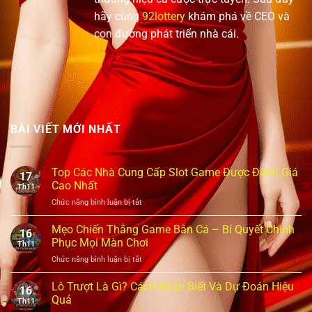
hãy cùng
92lottery
khám phá về CEO và
con đường phát triển nhà cái.
BÀI VIẾT MỚI NHẤT
Top Các Nhà Cung Cấp Slot Game Được Đánh Giá
17
Cao Nhất
Th11
ở
Chức năng bình luận bị tắt
Top
Các
Mẹo Chiến Thắng Game Bắn Cá – Bí Quyết Chinh
16
Nhà
Phục Mọi Màn Chơi
Th11
Cung
ở
Chức năng bình luận bị tắt
Cấp
Mẹo
Slot
Chiến
Lô Trượt Là Gì? Cách Nhận Biết Và Dự Đoán Hiệu
Game
16
Thắng
Được
Quả
Th11
Game
Đánh