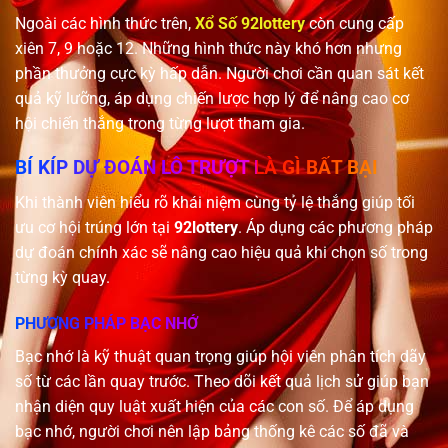
Ngoài các hình thức trên,
Xổ Số 92lottery
còn cung cấp
xiên 7, 9 hoặc 12. Những hình thức này khó hơn nhưng
phần thưởng cực kỳ hấp dẫn. Người chơi cần quan sát kết
quả kỹ lưỡng, áp dụng chiến lược hợp lý để nâng cao cơ
hội chiến thắng trong từng lượt tham gia.
BÍ KÍP DỰ ĐOÁN LÔ TRƯỢT LÀ GÌ BẤT BẠI
Khi thành viên hiểu rõ khái niệm cùng tỷ lệ thắng giúp tối
ưu cơ hội trúng lớn tại
92lottery
. Áp dụng các phương pháp
dự đoán chính xác sẽ nâng cao hiệu quả khi chọn số trong
từng kỳ quay.
PHƯƠNG PHÁP BẠC NHỚ
Bạc nhớ là kỹ thuật quan trọng giúp hội viên phân tích dãy
số từ các lần quay trước. Theo dõi kết quả lịch sử giúp bạn
nhận diện quy luật xuất hiện của các con số. Để áp dụng
bạc nhớ, người chơi nên lập bảng thống kê các số đã và