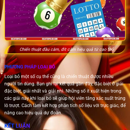
Chiến thuật đầu câm, đít câm hiệu quả từ cao thủ
PHƯƠNG PHÁP LOẠI BỎ
Loại bỏ một số cụ thể cũng là chiến thuật được nhiều
người tin dùng. Bạn ghi lại kết quả gần đây, đặc biệt ở giải
đặc biệt, giải nhất và giải nhì. Những số ít xuất hiện trong
các giải này khi loại bỏ sẽ giúp hội viên tăng xác suất trúng
lô trượt. Cách làm kết hợp phân tích số liệu với trực giác, để
nâng cao hiệu quả dự đoán.
KẾT LUẬN