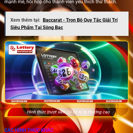
mạnh mẽ, hồi hộp cho thành viên yêu thích thử thách.
Xem thêm tại:
Baccarat - Trọn Bộ Quy Tắc Giải Trí
Siêu Phẩm Tại Sòng Bạc
Hình thức trượt xiên 10 có tỷ lệ thưởng cao
CÁC HÌNH THỨC KHÁC