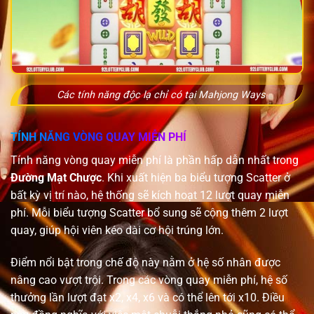
Các tính năng độc lạ chỉ có tại Mahjong Ways
TÍNH NĂNG VÒNG QUAY MIỄN PHÍ
Tính năng vòng quay miễn phí là phần hấp dẫn nhất trong
Đường Mạt Chược
. Khi xuất hiện ba biểu tượng Scatter ở
bất kỳ vị trí nào, hệ thống sẽ kích hoạt 12 lượt quay miễn
phí. Mỗi biểu tượng Scatter bổ sung sẽ cộng thêm 2 lượt
quay, giúp hội viên kéo dài cơ hội trúng lớn.
Điểm nổi bật trong chế độ này nằm ở hệ số nhân được
nâng cao vượt trội. Trong các vòng quay miễn phí, hệ số
thưởng lần lượt đạt x2, x4, x6 và có thể lên tới x10. Điều