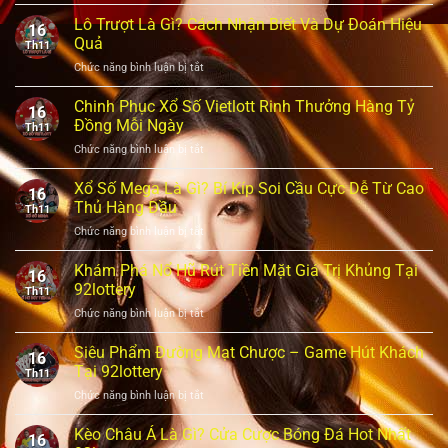
Mẹo
Slot
Chiến
Lô Trượt Là Gì? Cách Nhận Biết Và Dự Đoán Hiệu
Game
16
Thắng
Được
Quả
Th11
Game
Đánh
ở
Chức năng bình luận bị tắt
Bắn
Giá
Lô
Cá
Cao
Trượt
Chinh Phục Xổ Số Vietlott Rinh Thưởng Hàng Tỷ
–
Nhất
16
Là
Bí
Đồng Mỗi Ngày
Th11
Gì?
Quyết
ở
Chức năng bình luận bị tắt
Cách
Chinh
Chinh
Nhận
Phục
Phục
Xổ Số Mega Là Gì? Bí Kíp Soi Cầu Cực Dễ Từ Cao
Biết
Mọi
16
Xổ
Và
Thủ Hàng Đầu
Màn
Th11
Số
Dự
Chơi
ở
Chức năng bình luận bị tắt
Vietlott
Đoán
Xổ
Rinh
Hiệu
Số
Khám Phá Nổ Hũ Rút Tiền Mặt Giá Trị Khủng Tại
Thưởng
Quả
16
Mega
Hàng
92lottery
Th11
Là
Tỷ
ở
Chức năng bình luận bị tắt
Gì?
Đồng
Khám
Bí
Mỗi
Phá
Siêu Phẩm Đường Mạt Chược – Game Hút Khách
Kíp
Ngày
16
Nổ
Soi
Tại 92lottery
Th11
Hũ
Cầu
ở
Chức năng bình luận bị tắt
Rút
Cực
Siêu
Tiền
Dễ
Phẩm
Kèo Châu Á Là Gì? Cửa Cược Bóng Đá Hot Nhất
Mặt
Từ
16
Đường