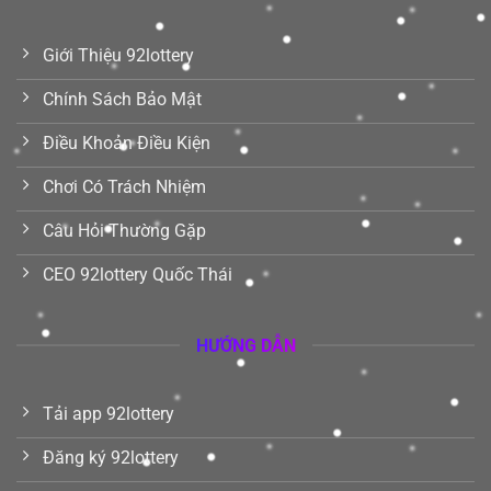
Giới Thiệu 92lottery
Chính Sách Bảo Mật
Điều Khoản Điều Kiện
Chơi Có Trách Nhiệm
Câu Hỏi Thường Gặp
CEO 92lottery Quốc Thái
HƯỚNG DẪN
Tải app 92lottery
Đăng ký 92lottery