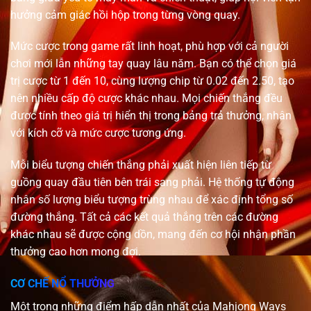
hưởng cảm giác hồi hộp trong từng vòng quay.
Mức cược trong game rất linh hoạt, phù hợp với cả người
chơi mới lẫn những tay quay lâu năm. Bạn có thể chọn giá
trị cược từ 1 đến 10, cùng lượng chip từ 0.02 đến 2.50, tạo
nên nhiều cấp độ cược khác nhau. Mọi chiến thắng đều
được tính theo giá trị hiển thị trong bảng trả thưởng, nhân
với kích cỡ và mức cược tương ứng.
Mỗi biểu tượng chiến thắng phải xuất hiện liên tiếp từ
guồng quay đầu tiên bên trái sang phải. Hệ thống tự động
nhân số lượng biểu tượng trùng nhau để xác định tổng số
đường thắng. Tất cả các kết quả thắng trên các đường
khác nhau sẽ được cộng dồn, mang đến cơ hội nhận phần
thưởng cao hơn mong đợi.
CƠ CHẾ NỔ THƯỞNG
Một trong những điểm hấp dẫn nhất của Mahjong Ways